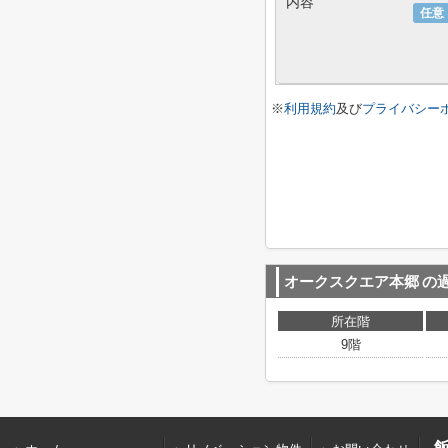
内容
任意
※
利用規約
及び
プライバシー
オークスクエア本郷
の
所在階
9階