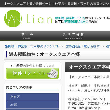
オークスクエア本郷の詳細ページ｜神楽坂・飯田橋・市ヶ谷の賃貸マンシ
飯田橋・神楽坂・市ヶ谷のリアンTOP
>
(賃貸)路線・駅から探す
>
都
過去掲載物件：オークスクエア本郷
▼ご希望の物件をお探しします
オークスクエア本
【オークスクエア本郷】の最
神楽坂 飯田橋 牛込神楽坂
同じエリアの物件
ペット可、おしゃれな物件を
文京区
株式会社リアン(Lian Inc.)
〒162-0825 東京都新宿区神
本郷
E-mail: info@lian.ne.jp