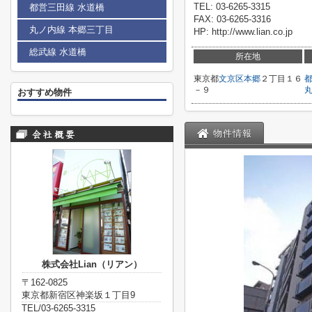
TEL: 03-6265-3315
都営三田線 水道橋
FAX: 03-6265-3316
丸ノ内線 本郷三丁目
HP: http://www.lian.co.jp
総武線 水道橋
所在地
東京都
文京区
本郷
２丁目１６
－９
おすすめ物件
物件情報
株式会社Lian（リアン）
〒162-0825
東京都新宿区神楽坂１丁目9
TEL/03-6265-3315