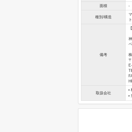
面積
-
マ
種別/構造
備考
株
〒
E-
T
F
HP
取扱会社