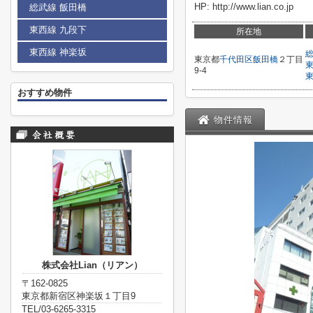
HP: http://www.lian.co.jp
総武線 飯田橋
東西線 九段下
所在地
東西線 神楽坂
東京都
千代田区
飯田橋
２丁目
9-4
おすすめ物件
物件情報
株式会社Lian（リアン）
〒162-0825
東京都新宿区神楽坂１丁目9
TEL/03-6265-3315