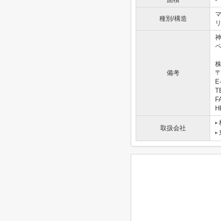
マ
種別/構造
株
備考
〒
E-
T
F
HP
取扱会社