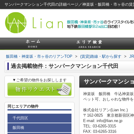
サンパークマンション千代田の詳細ページ／神楽坂・飯田橋・市ヶ谷の賃
飯田橋・神楽坂・市ヶ谷のリアンTOP
>
(賃貸)路線・駅から探す
>
J
過去掲載物件：サンパークマンション千代田
▼ご希望の物件をお探しします
サンパークマンシ
神楽坂 飯田橋 牛込神楽坂
ペット可、おしゃれな物件を
同じエリアの物件
株式会社リアン(Lian Inc.)
〒162-0825 東京都新宿区神
千代田区
E-mail: info@lian.ne.jp
TEL: 03-6265-3315
飯田橋
FAX: 03-6265-3316