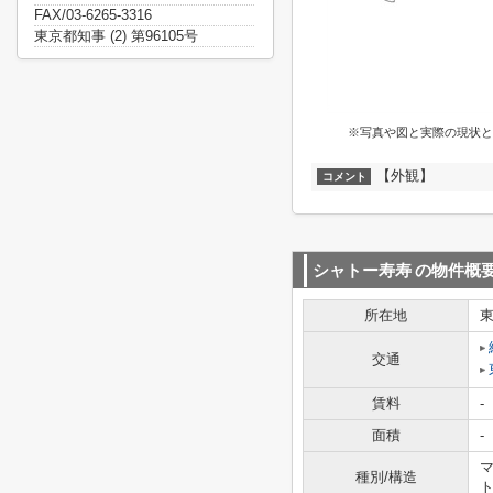
FAX/03-6265-3316
東京都知事 (2) 第96105号
※写真や図と実際の現状と
【外観】
コメント
シャトー寿寿
の物件概
所在地
交通
賃料
-
面積
-
マ
種別/構造