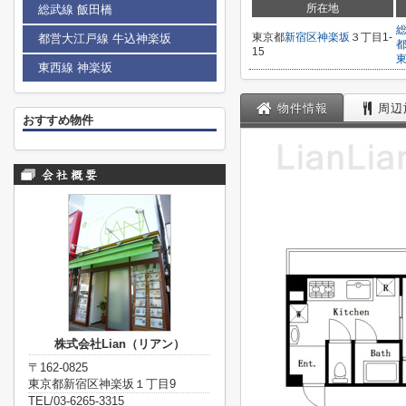
所在地
総武線 飯田橋
東京都
新宿区
神楽坂
３丁目1-
都営大江戸線 牛込神楽坂
15
東西線 神楽坂
物件情報
周辺
おすすめ物件
株式会社Lian（リアン）
〒162-0825
東京都新宿区神楽坂１丁目9
TEL/03-6265-3315