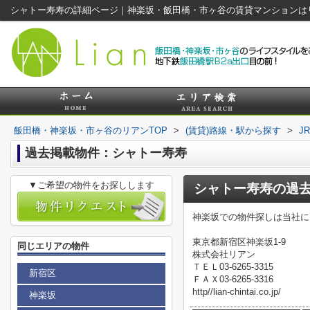
シャトー寿寿の詳細ページ｜神楽坂・飯田橋・市ヶ谷の賃貸マンションは
飯田橋・神楽坂・市ヶ谷のリアンTOP
>
(賃貸)路線・駅から探す
>
J
過去掲載物件：シャトー寿寿
▼ご希望の物件をお探しします
シャトー寿寿
の過
神楽坂での物件探しは当社に
東京都新宿区神楽坂1-9
同じエリアの物件
株式会社リアン
ＴＥＬ03-6265-3315
新宿区
ＦＡＸ03-6265-3316
http//lian-chintai.co.jp/
神楽坂