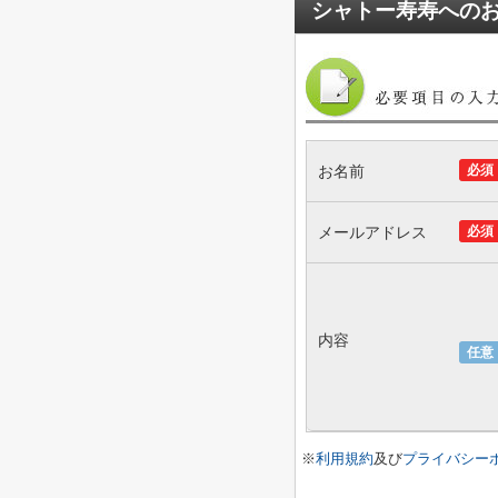
シャトー寿寿
への
お名前
必須
メールアドレス
必須
内容
任意
※
利用規約
及び
プライバシー