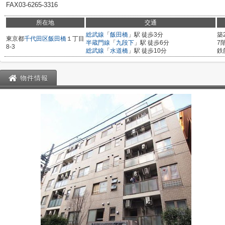
FAX03-6265-3316
所在地
交通
総武線
「
飯田橋
」駅 徒歩3分
築
東京都
千代田区
飯田橋
１丁目
半蔵門線
「
九段下
」駅 徒歩6分
7
8-3
総武線
「
水道橋
」駅 徒歩10分
鉄
物件情報