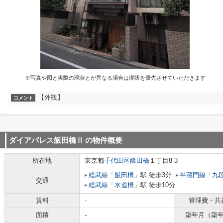
※写真や図と実際の現状とが異なる場合は現状を優先させていただきます
【外観】
コメント
ダイアパレス飯田橋Ⅱ
の物件概要
所在地
東京都
千代田区
飯田橋
１丁目8-3
総武線
「
飯田橋
」駅 徒歩3分
半蔵門線
「
九
交通
総武線
「
水道橋
」駅 徒歩10分
賃料
-
管理費・共
面積
-
築年月（築