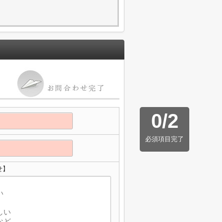
0
/
2
必須項目完了
せ】