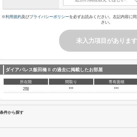
※
利用規約
及び
プライバシーポリシー
を必ずお読みください。左記内容に同
さい。
未入力項目がありま
ダイアパレス飯田橋Ⅱ
の過去に掲載したお部屋
所在階
間取り
専有面積
2階
***
***
条件から探す