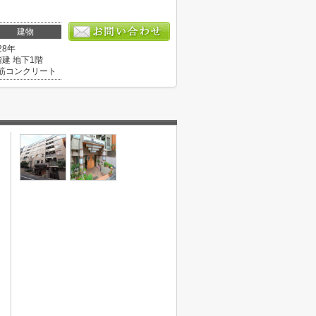
建物
28年
階建 地下1階
筋コンクリート