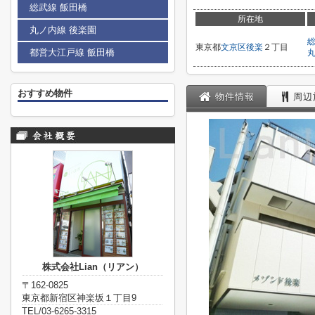
総武線 飯田橋
所在地
丸ノ内線 後楽園
東京都
文京区
後楽
２丁目
都営大江戸線 飯田橋
おすすめ物件
物件情報
周辺
株式会社Lian（リアン）
〒162-0825
東京都新宿区神楽坂１丁目9
TEL/03-6265-3315