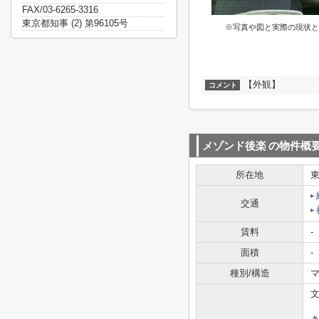
FAX/03-6265-3316
東京都知事 (2) 第96105号
※写真や図と実際の現状と
【外観】
コメント
メゾンド後楽
の物件概
所在地
交通
賃料
-
面積
-
種別/構造
マ