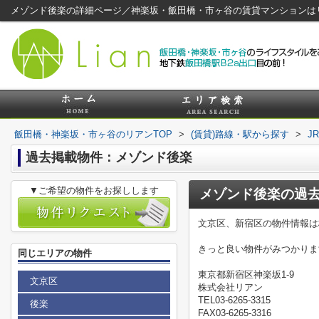
メゾンド後楽の詳細ページ／神楽坂・飯田橋・市ヶ谷の賃貸マンションは
飯田橋・神楽坂・市ヶ谷のリアンTOP
>
(賃貸)路線・駅から探す
>
J
過去掲載物件：メゾンド後楽
▼ご希望の物件をお探しします
メゾンド後楽
の過
文京区、新宿区の物件情報は
きっと良い物件がみつかりま
同じエリアの物件
東京都新宿区神楽坂1-9
文京区
株式会社リアン
TEL03-6265-3315
後楽
FAX03-6265-3316