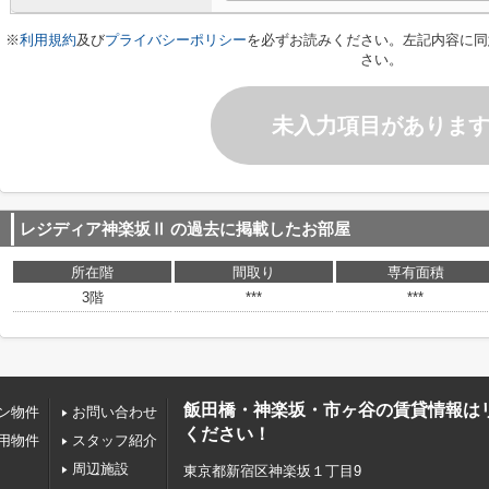
※
利用規約
及び
プライバシーポリシー
を必ずお読みください。左記内容に同
さい。
未入力項目がありま
レジディア神楽坂Ⅱ
の過去に掲載したお部屋
所在階
間取り
専有面積
3階
***
***
飯田橋・神楽坂・市ヶ谷の賃貸情報は
ン物件
お問い合わせ
ください！
用物件
スタッフ紹介
周辺施設
東京都新宿区神楽坂１丁目9