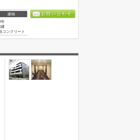
建物
9年
階建
筋コンクリート