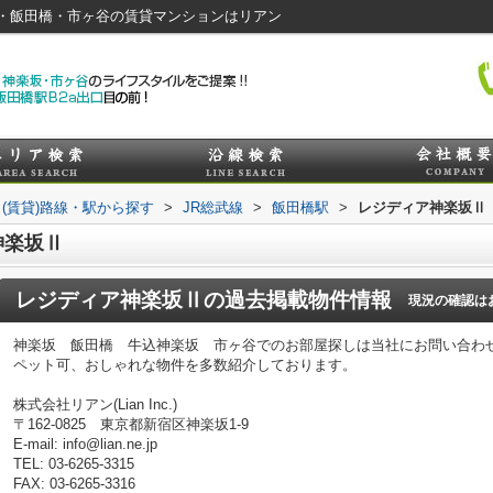
・飯田橋・市ヶ谷の賃貸マンションはリアン
(賃貸)路線・駅から探す
>
JR総武線
>
飯田橋駅
>
レジディア神楽坂Ⅱ
神楽坂Ⅱ
レジディア神楽坂Ⅱ
の過去掲載物件情報
現況の確認は
神楽坂 飯田橋 牛込神楽坂 市ヶ谷でのお部屋探しは当社にお問い合わ
ペット可、おしゃれな物件を多数紹介しております。
株式会社リアン(Lian Inc.)
〒162-0825 東京都新宿区神楽坂1-9
E-mail: info@lian.ne.jp
TEL: 03-6265-3315
FAX: 03-6265-3316