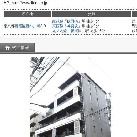
HP: http://www.lian.co.jp
所在地
交通
総武線
「
飯田橋
」駅 徒歩9分
築
東京都
新宿区
新小川町
8-9
東西線
「
神楽坂
」駅 徒歩9分
5
丸ノ内線
「
後楽園
」駅 徒歩16分
鉄
物件情報