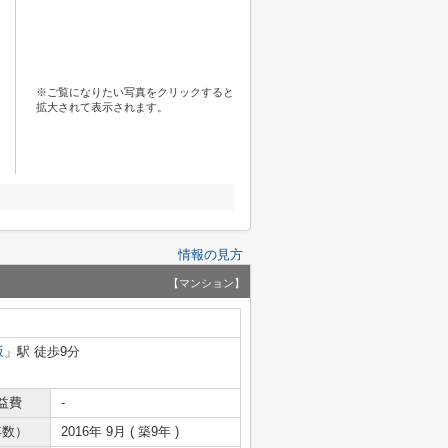
※ご覧になりたい写真をクリックすると
拡大されて表示されます。
情報の見方
【マンション】
坂
」駅 徒歩9分
益費
-
年数）
2016年 9月 ( 築9年 )