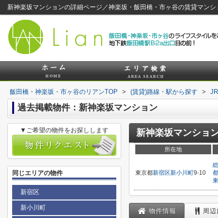
新神楽坂マンションの詳細ページ／神楽坂・飯田橋・市ヶ谷の賃貸マンシ
飯田橋・神楽坂・市ヶ谷のリアンTOP
>
(賃貸)路線・駅から探す
>
J
過去掲載物件：新神楽坂マンション
▼ご希望の物件をお探しします
新神楽坂マンショ
所在地
同じエリアの物件
東京都
新宿区
新小川町
9-10
新宿区
新小川町
物件情報
周辺