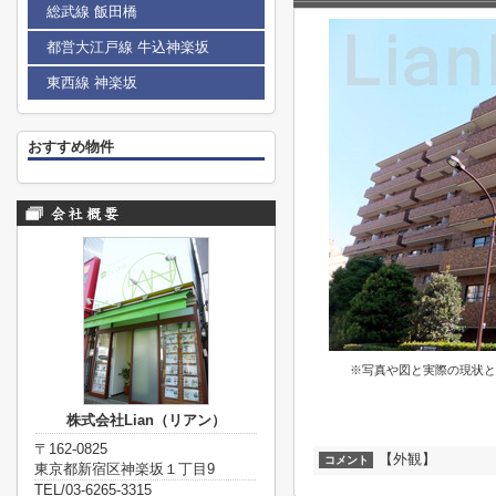
総武線 飯田橋
都営大江戸線 牛込神楽坂
東西線 神楽坂
おすすめ物件
※写真や図と実際の現状と
株式会社Lian（リアン）
〒162-0825
【外観】
コメント
東京都新宿区神楽坂１丁目9
TEL/03-6265-3315