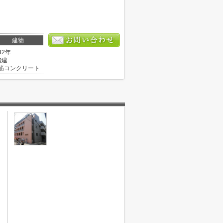
建物
32年
階建
筋コンクリート