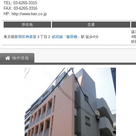
TEL: 03-6265-3315
FAX: 03-6265-3316
HP: http://www.lian.co.jp
所在地
交通
築
東京都
新宿区
神楽坂
３丁目２
総武線
「
飯田橋
」駅 徒歩4分
4
鉄
物件情報