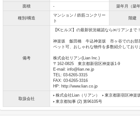
面積
-
築年月（築
マンション / 鉄筋コンクリー
種別/構造
階建
ト
【Kヒルズ】の最新状況確認なら㈱リアンまで
神楽坂 飯田橋 牛込神楽坂 市ヶ谷でのお部
ペット可、おしゃれな物件を多数紹介しており
備考
株式会社リアン(Lian Inc.)
〒162-0825 東京都新宿区神楽坂1-9
E-mail: info@lian.ne.jp
TEL: 03-6265-3315
FAX: 03-6265-3316
HP: http://www.lian.co.jp
株式会社Lian（リアン）
東京都新宿区神楽
取扱会社
東京都知事 (2) 第96105号