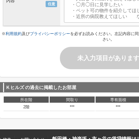
内容
任意
※
利用規約
及び
プライバシーポリシー
を必ずお読みください。左記内容に同
さい。
未入力項目がありま
Ｋヒルズ
の過去に掲載したお部屋
所在階
間取り
専有面積
2階
***
***
飯田橋・神楽坂・市ヶ谷の賃貸情報は