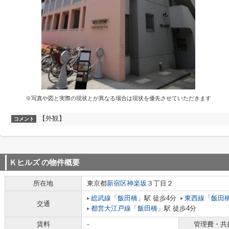
※写真や図と実際の現状とが異なる場合は現状を優先させていただきます
【外観】
コメント
Ｋヒルズ
の物件概要
所在地
東京都
新宿区
神楽坂
３丁目２
総武線
「
飯田橋
」駅 徒歩4分
東西線
「
飯田
交通
都営大江戸線
「
飯田橋
」駅 徒歩4分
賃料
-
管理費・共