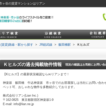
市ヶ谷の賃貸マンションはリアン
(賃貸)路線・駅から探す
>
JR総武線
>
飯田橋駅
>
Ｋヒルズ
Ｋヒルズ
の過去掲載物件情報
現況の確認はお気軽にお問い合
【Kヒルズ】の最新状況確認なら㈱リアンまで！
神楽坂 飯田橋 牛込神楽坂 市ヶ谷でのお部屋探しは当社にお問い合わ
ペット可、おしゃれな物件を多数紹介しております。
株式会社リアン(Lian Inc.)
〒162-0825 東京都新宿区神楽坂1-9
E-mail: info@lian.ne.jp