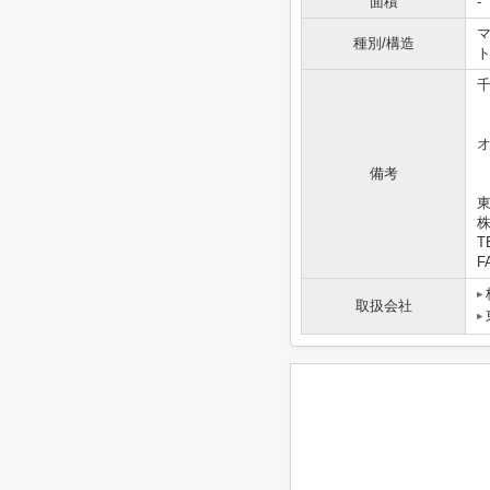
面積
-
マ
種別/構造
備考
東
T
F
取扱会社