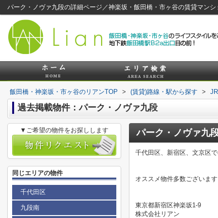
パーク・ノヴァ九段の詳細ページ／神楽坂・飯田橋・市ヶ谷の賃貸マンシ
飯田橋・神楽坂・市ヶ谷のリアンTOP
>
(賃貸)路線・駅から探す
>
J
過去掲載物件：パーク・ノヴァ九段
▼ご希望の物件をお探しします
パーク・ノヴァ九
千代田区、新宿区、文京区で
同じエリアの物件
オススメ物件多数ございます
千代田区
東京都新宿区神楽坂1-9
九段南
株式会社リアン