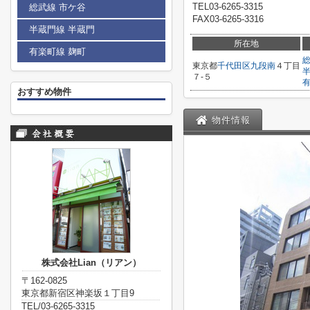
TEL03-6265-3315
総武線 市ケ谷
FAX03-6265-3316
半蔵門線 半蔵門
所在地
有楽町線 麹町
東京都
千代田区
九段南
４丁目
７-５
おすすめ物件
物件情報
株式会社Lian（リアン）
〒162-0825
東京都新宿区神楽坂１丁目9
TEL/03-6265-3315