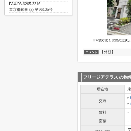
FAX/03-6265-3316
東京都知事 (2) 第96105号
※写真や図と実際の現状と
【外観】
コメント
フリージアテラス
の物
所在地
交通
賃料
-
面積
-
マ