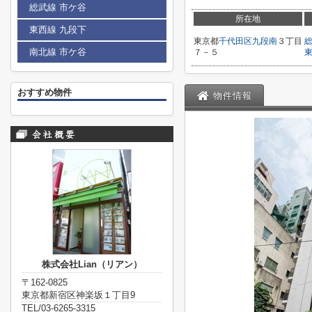
総武線 市ケ谷
所在地
東西線 九段下
東京都
千代田区
九段南
３丁目
南北線 市ケ谷
７－５
おすすめ物件
物件情報
株式会社Lian（リアン）
〒162-0825
東京都新宿区神楽坂１丁目9
TEL/03-6265-3315