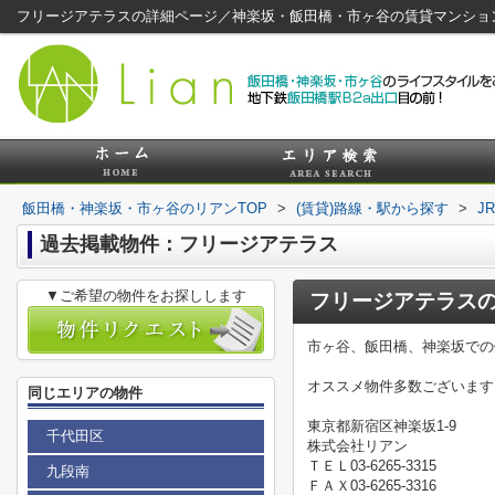
フリージアテラスの詳細ページ／神楽坂・飯田橋・市ヶ谷の賃貸マンショ
飯田橋・神楽坂・市ヶ谷のリアンTOP
>
(賃貸)路線・駅から探す
>
J
過去掲載物件：フリージアテラス
▼ご希望の物件をお探しします
フリージアテラス
市ヶ谷、飯田橋、神楽坂での
オススメ物件多数ございます
同じエリアの物件
東京都新宿区神楽坂1-9
千代田区
株式会社リアン
ＴＥＬ03-6265-3315
九段南
ＦＡＸ03-6265-3316