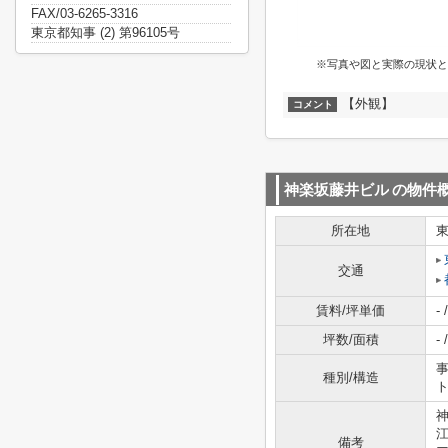
FAX/03-6265-3316
東京都知事 (2) 第96105号
※写真や図と実際の現状と
【外観】
コメント
神楽坂藤井ビル
の物件
所在地
交通
賃料/坪単価
- /
坪数/面積
- /
事
種別/構造
備考