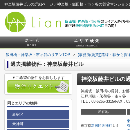
神楽坂藤井ビルの詳細ページ／神楽坂・飯田橋・市ヶ谷の賃貸マンション
飯田橋・神楽坂・市ヶ谷のリアンTOP
>
(事務所(賃貸))路線・駅から探
過去掲載物件：神楽坂藤井ビル
▼ご希望の物件をお探しします
神楽坂藤井ビル
の
神楽坂・飯田橋の賃貸、お部
江戸川橋・茗荷谷・市ヶ谷・
TEL：03-6265-3315/FAX：03-6
同じエリアの物件
所在地
新宿区
天神町
東京都
新宿区
天神町
１４