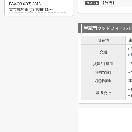
【外観】
コメント
FAX/03-6265-3316
東京都知事 (2) 第96105号
半蔵門ウッドフィール
所在地
交通
賃料/坪単価
- /
坪数/面積
- /
種別/構造
事
取扱会社