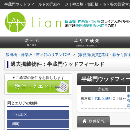
半蔵門ウッドフィールドの詳細ページ｜神楽坂・飯田橋・市ヶ谷の賃貸マ
飯田橋・神楽坂・市ヶ谷のリアンTOP
>
(事務所(賃貸))路線・駅から探
過去掲載物件：半蔵門ウッドフィールド
▼ご希望の物件をお探しします
半蔵門ウッドフィ
所在地
東京都
千代田区
麹町
２丁目7-
同じエリアの物件
3
千代田区
物件情報
麹町