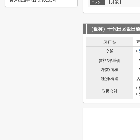
東京都知事 (2) 第96105号
【外観】
コメント
（仮称）千代田区飯田
所在地
交通
賃料/坪単価
- /
坪数/面積
- /
種別/構造
店
取扱会社