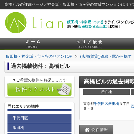
高橋ビルの詳細ページ／神楽坂・飯田橋・市ヶ谷の賃貸マンションはリア
飯田橋・神楽坂・市ヶ谷のリアンTOP
>
(店舗(賃貸))路線・駅から探す
過去掲載物件：高橋ビル
▼ご希望の物件をお探しします
高橋ビル
の過去掲
所在地
東京都
千代田区
飯田橋
３丁目
同じエリアの物件
６－８
千代田区
飯田橋
物件情報