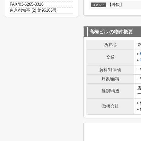
FAX/03-6265-3316
【外観】
コメント
東京都知事 (2) 第96105号
高橋ビル
の物件概要
所在地
交通
賃料/坪単価
- /
坪数/面積
- /
店
種別/構造
取扱会社