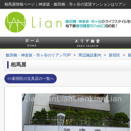
相馬屋情報ページ｜神楽坂・飯田橋・市ヶ谷の賃貸マンションはリアン
飯田橋・神楽坂・市ヶ谷のリアンTOP
>
周辺施設案内
>
新宿区
>
相馬屋
<<新宿区の文具店の一覧へ