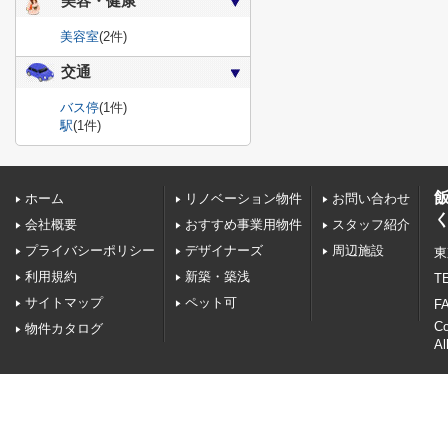
美容・健康
美容室
(2件)
交通
バス停
(1件)
駅
(1件)
ホーム
リノベーション物件
お問い合わせ
会社概要
おすすめ事業用物件
スタッフ紹介
プライバシーポリシー
デザイナーズ
周辺施設
東
利用規約
新築・築浅
TE
サイトマップ
ペット可
FA
C
物件カタログ
Al