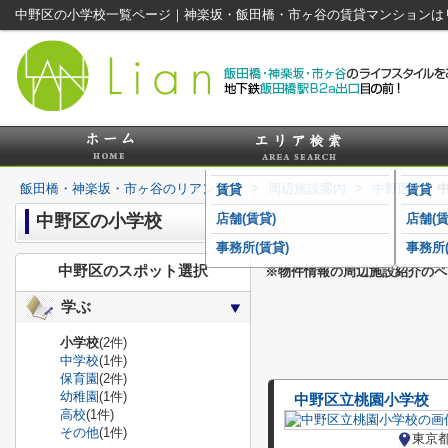
中野区の小学校一覧ページ｜神楽坂・飯田橋・市ヶ谷の賃貸マンションは
飯田橋・神楽坂・市ヶ谷のリアンTOP
>
周辺施設案内
>
中野区
>
賃貸
賃貸
中野区の小学校
店舗(賃貸)
店舗(賃
事務所(賃貸)
事務所(
中野区のスポット選択
※物件情報の周辺施設紹介のペ
学ぶ
小学校
(2件)
中学校
(1件)
保育園
(2件)
幼稚園
(1件)
中野区立桃園小学校
高校
(1件)
その他
(1件)
東京