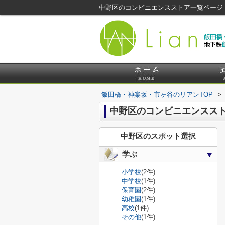
中野区のコンビニエンスストア一覧ページ
飯田橋・神楽坂・市ヶ谷のリアンTOP
>
中野区のコンビニエンスス
中野区のスポット選択
学ぶ
小学校
(2件)
中学校
(1件)
保育園
(2件)
幼稚園
(1件)
高校
(1件)
その他
(1件)