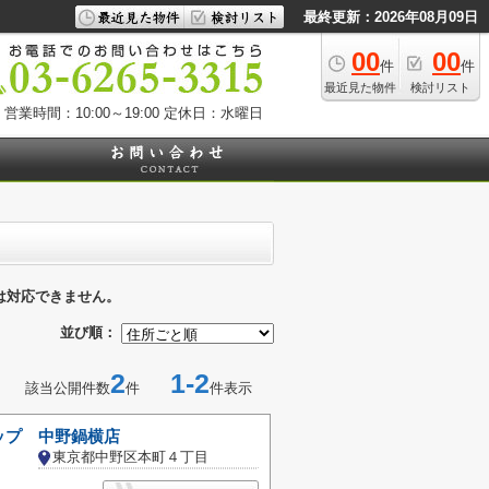
最終更新：2026年08月09日
00
00
件
件
最近見た物件
検討リスト
営業時間：10:00～19:00
定休日：水曜日
は対応できません。
並び順：
2
1-2
該当公開件数
件
件表示
ップ 中野鍋横店
東京都中野区本町４丁目