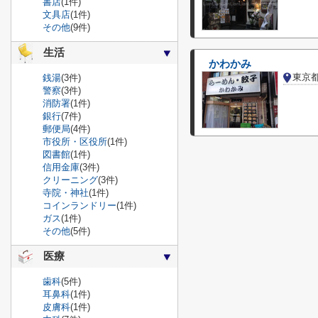
書店
(1件)
文具店
(1件)
その他
(9件)
生活
かわかみ
東京
銭湯
(3件)
警察
(3件)
消防署
(1件)
銀行
(7件)
郵便局
(4件)
市役所・区役所
(1件)
図書館
(1件)
信用金庫
(3件)
クリーニング
(3件)
寺院・神社
(1件)
コインランドリー
(1件)
ガス
(1件)
その他
(5件)
医療
歯科
(5件)
耳鼻科
(1件)
皮膚科
(1件)