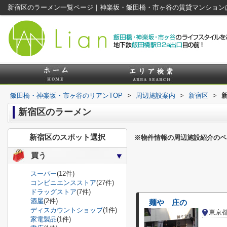
新宿区のラーメン一覧ページ｜神楽坂・飯田橋・市ヶ谷の賃貸マンション
飯田橋・神楽坂・市ヶ谷のリアンTOP
>
周辺施設案内
>
新宿区
>
新宿区のラーメン
新宿区のスポット選択
※物件情報の周辺施設紹介のペ
買う
スーパー
(12件)
コンビニエンスストア
(27件)
ドラッグストア
(7件)
酒屋
(2件)
麺や 庄の
ディスカウントショップ
(1件)
東京
家電製品
(1件)