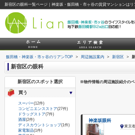
新宿区の眼科一覧ページ｜神楽坂・飯田橋・市ヶ谷の賃貸マンションはリ
飯田橋・神楽坂・市ヶ谷のリアンTOP
>
周辺施設案内
>
新宿区
>
新宿区の眼科
新宿区のスポット選択
※物件情報の周辺施設紹介のペ
買う
スーパー
(12件)
コンビニエンスストア
(27件)
ドラッグストア
(7件)
酒屋
(2件)
神楽坂眼科
ディスカウントショップ
(1件)
東京
家電製品
(1件)