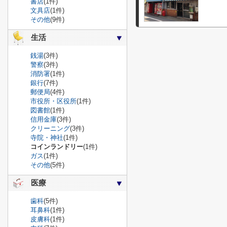
書店
(1件)
文具店
(1件)
その他
(9件)
生活
銭湯
(3件)
警察
(3件)
消防署
(1件)
銀行
(7件)
郵便局
(4件)
市役所・区役所
(1件)
図書館
(1件)
信用金庫
(3件)
クリーニング
(3件)
寺院・神社
(1件)
コインランドリー
(1件)
ガス
(1件)
その他
(5件)
医療
歯科
(5件)
耳鼻科
(1件)
皮膚科
(1件)